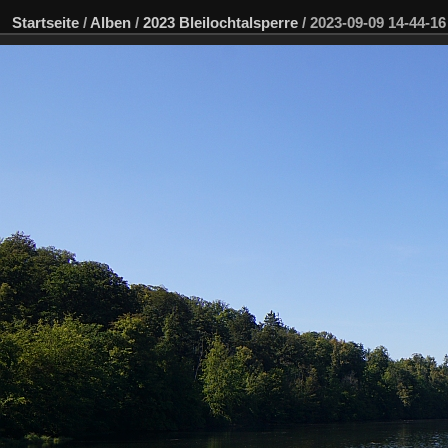
Startseite
/
Alben
/
2023 Bleilochtalsperre
/
2023-09-09 14-44-