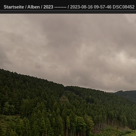
Startseite
/
Alben
/
2023 --------
/
2023-08-16 09-57-46 DSC0845