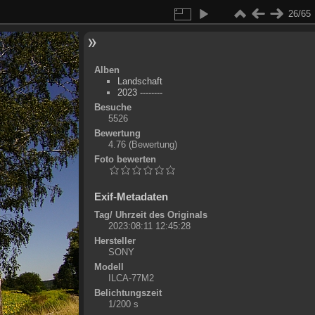
26/65
Alben
Landschaft
2023 --------
Besuche
5526
Bewertung
4.76
(Bewertung)
Foto bewerten
Exif-Metadaten
Tag/ Uhrzeit des Originals
2023:08:11 12:45:28
Hersteller
SONY
Modell
ILCA-77M2
Belichtungszeit
1/200 s