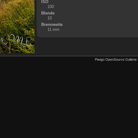
ISO
100
Blende
10
Brennweite
11 mm
Piwigo OpenSource Gallerie