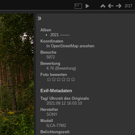
2/17
Alben
2021 --------
Koordinaten
©
OpenStreetMap
In OpenStreetMap ansehen
+
Besuche
5972
-
Bewertung
4.76
(Bewertung)
Foto bewerten
Exif-Metadaten
Tag/ Uhrzeit des Originals
2021:09:12 16:03:10
Hersteller
SONY
Modell
ILCA-77M2
Belichtungszeit