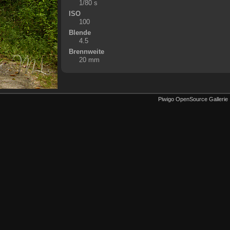
1/80 s
ISO
100
Blende
4.5
Brennweite
20 mm
Piwigo OpenSource Gallerie