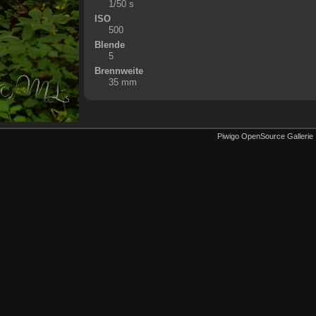
1/50 s
ISO
500
Blende
5
Brennweite
35 mm
Piwigo OpenSource Gallerie