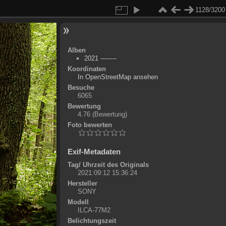
1128/3200
Alben
2021 --------
Koordinaten
©
OpenStreetMap
In OpenStreetMap ansehen
+
Besuche
6065
-
Bewertung
4.76
(Bewertung)
Foto bewerten
Exif-Metadaten
Tag/ Uhrzeit des Originals
2021:09:12 15:36:24
Hersteller
SONY
Modell
ILCA-77M2
Belichtungszeit