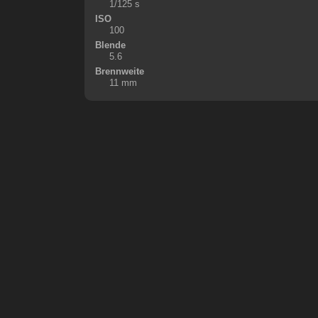
1/125 s
ISO
100
Blende
5.6
Brennweite
11 mm