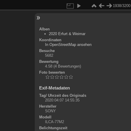
1938/3200
Alben
2020 Erfurt & Weimar
Koordinaten
©
OpenStreetMap
In OpenStreetMap ansehen
+
Besuche
5682
-
Bewertung
4.58
(4 Bewertungen)
Foto bewerten
Exif-Metadaten
Tag/ Uhrzeit des Originals
2020:04:07 14:55:35
Hersteller
SONY
Modell
ILCA-77M2
Belichtungszeit