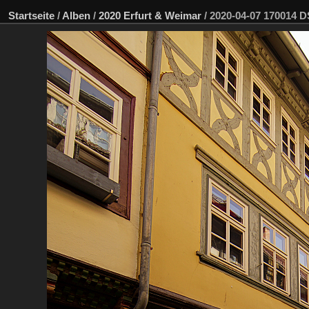
Startseite
/
Alben
/
2020 Erfurt & Weimar
/
2020-04-07 170014