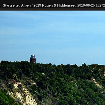
Startseite
/
Alben
/
2019 Rügen & Hiddensee
/
2019-06-25 132