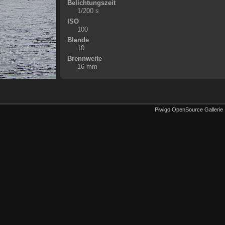
Belichtungszeit
1/200 s
ISO
100
Blende
10
Brennweite
16 mm
Piwigo OpenSource Gallerie