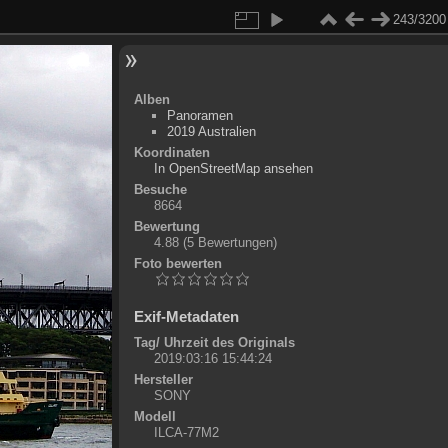
243/3200
Alben
Panoramen
2019 Australien
Koordinaten
©
OpenStreetMap
In OpenStreetMap ansehen
+
Besuche
8664
-
Bewertung
4.88
(5 Bewertungen)
Foto bewerten
Exif-Metadaten
Tag/ Uhrzeit des Originals
2019:03:16 15:44:24
Hersteller
SONY
Modell
ILCA-77M2