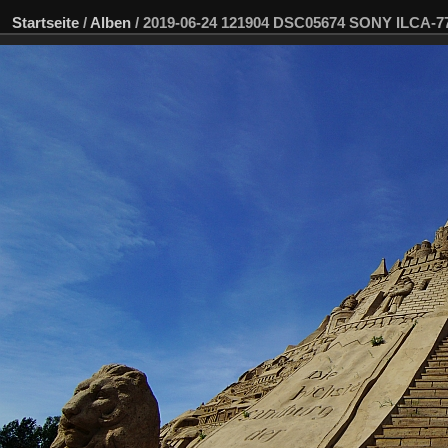
Startseite
/
Alben
/
2019-06-24 121904 DSC05674 SONY ILCA-