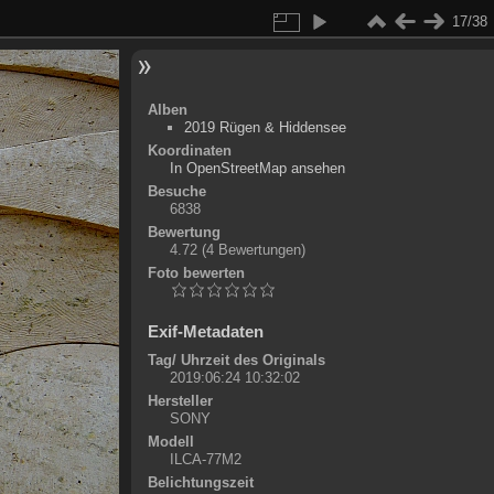
17/38
Alben
2019 Rügen & Hiddensee
Koordinaten
©
OpenStreetMap
In OpenStreetMap ansehen
+
Besuche
6838
-
Bewertung
4.72
(4 Bewertungen)
Foto bewerten
Exif-Metadaten
Tag/ Uhrzeit des Originals
2019:06:24 10:32:02
Hersteller
SONY
Modell
ILCA-77M2
Belichtungszeit