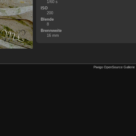
1/60 s
ISO
200
Blende
8
Brennweite
16 mm
Piwigo OpenSource Gallerie