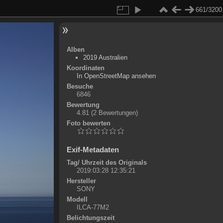
661/3200
Alben
2019 Australien
Koordinaten
©
OpenStreetMap
In OpenStreetMap ansehen
+
Besuche
6846
-
Bewertung
4.81
(2 Bewertungen)
Foto bewerten
Exif-Metadaten
Tag/ Uhrzeit des Originals
2019:03:28 12:35:21
Hersteller
SONY
Modell
ILCA-77M2
Belichtungszeit