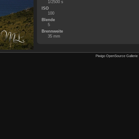
1/2500 s
ISO
100
Blende
5
Brennweite
35 mm
Piwigo OpenSource Gallerie