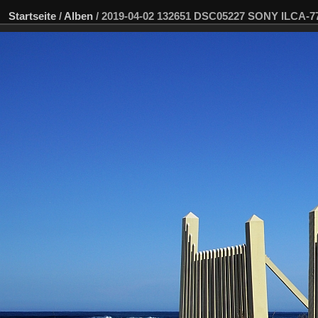
Startseite
/
Alben
/
2019-04-02 132651 DSC05227 SONY ILCA-