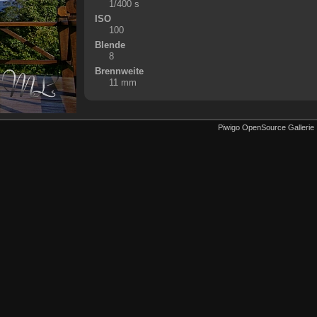
1/400 s
ISO
100
Blende
8
Brennweite
11 mm
Piwigo OpenSource Gallerie