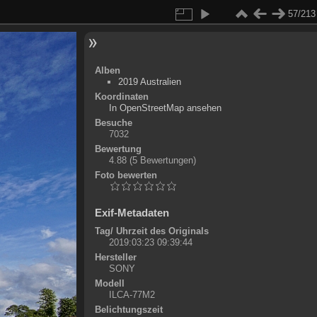
57/213
Alben
2019 Australien
Koordinaten
©
OpenStreetMap
In OpenStreetMap ansehen
+
Besuche
7032
-
Bewertung
4.88
(5 Bewertungen)
Foto bewerten
Exif-Metadaten
Tag/ Uhrzeit des Originals
2019:03:23 09:39:44
Hersteller
SONY
Modell
ILCA-77M2
Belichtungszeit