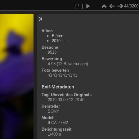
44/3200
Alben
Blüten
2019 --------
Besuche
9513
Bewertung
4.93
(12 Bewertungen)
Foto bewerten
Exif-Metadaten
Tag/ Uhrzeit des Originals
2019:03:09 12:26:40
Hersteller
SONY
Modell
ILCA-77M2
Belichtungszeit
1/400 s