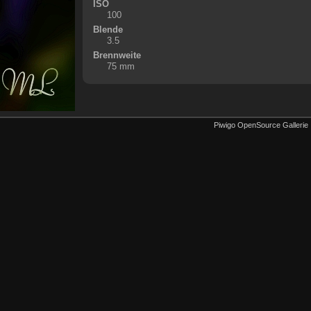
ISO
100
Blende
3.5
Brennweite
75 mm
Piwigo OpenSource Gallerie