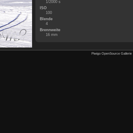
1/2000 s
ISO
100
Blende
4
Brennweite
16 mm
Piwigo OpenSource Gallerie