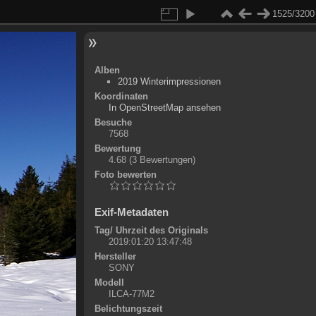
1525/3200
Alben
2019 Winterimpressionen
Koordinaten
©
OpenStreetMap
In OpenStreetMap ansehen
+
Besuche
7568
-
Bewertung
4.68
(3 Bewertungen)
Foto bewerten
Exif-Metadaten
Tag/ Uhrzeit des Originals
2019:01:20 13:47:48
Hersteller
SONY
Modell
ILCA-77M2
Belichtungszeit