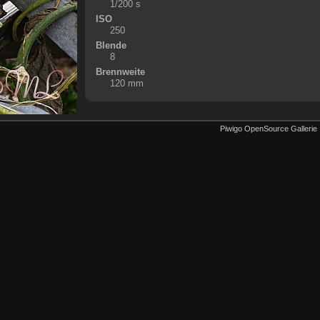
1/200 s
ISO
250
Blende
8
Brennweite
120 mm
Piwigo OpenSource Gallerie