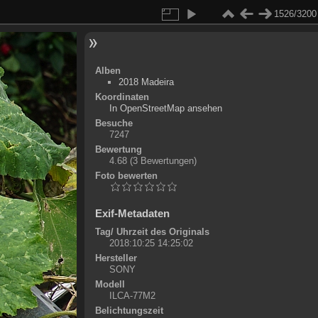
1526/3200
Alben
2018 Madeira
Koordinaten
©
OpenStreetMap
In OpenStreetMap ansehen
+
Besuche
7247
-
Bewertung
4.68
(3 Bewertungen)
Foto bewerten
Exif-Metadaten
Tag/ Uhrzeit des Originals
2018:10:25 14:25:02
Hersteller
SONY
Modell
ILCA-77M2
Belichtungszeit