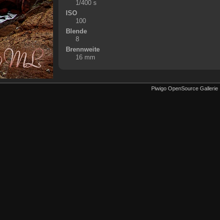
1/400 s
ISO
100
Blende
8
Brennweite
16 mm
Piwigo OpenSource Gallerie