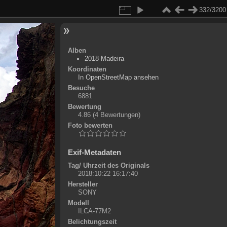
332/3200
Alben
2018 Madeira
Koordinaten
©
OpenStreetMap
In OpenStreetMap ansehen
+
Besuche
6881
-
Bewertung
4.86
(4 Bewertungen)
Foto bewerten
Exif-Metadaten
Tag/ Uhrzeit des Originals
2018:10:22 16:17:40
Hersteller
SONY
Modell
ILCA-77M2
Belichtungszeit