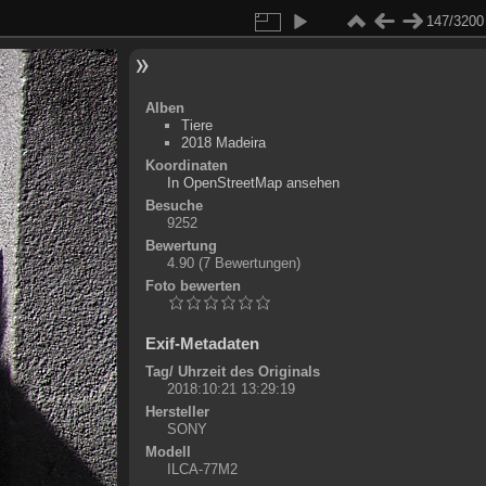
147/3200
Alben
Tiere
2018 Madeira
Koordinaten
©
OpenStreetMap
In OpenStreetMap ansehen
+
Besuche
9252
-
Bewertung
4.90
(7 Bewertungen)
Foto bewerten
Exif-Metadaten
Tag/ Uhrzeit des Originals
2018:10:21 13:29:19
Hersteller
SONY
Modell
ILCA-77M2