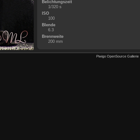
Belichtungszeit
1/320 s
ISO
100
Blende
6.3
Brennweite
200 mm
Piwigo OpenSource Gallerie