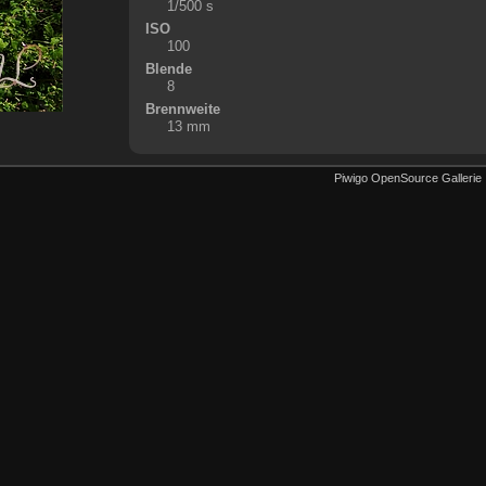
1/500 s
ISO
100
Blende
8
Brennweite
13 mm
Piwigo OpenSource Gallerie