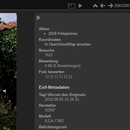
258/3200
Alben
2018 Peloponnes
Koordinaten
©
OpenStreetMap
In OpenStreetMap ansehen
+
Besuche
7621
-
Bewertung
4.88
(5 Bewertungen)
Foto bewerten
Exif-Metadaten
Tag/ Uhrzeit des Originals
2018:08:03 14:28:15
Hersteller
SONY
Modell
ILCA-77M2
Belichtungszeit