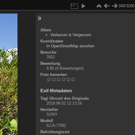
340/3200
Alben
Verlassen & Vergessen
Koordinaten
©
OpenStreetMap
In OpenStreetMap ansehen
+
Besuche
7652
-
Bewertung
4.86
(4 Bewertungen)
Foto bewerten
Exif-Metadaten
Tag/ Uhrzeit des Originals
2018:08:02 12:13:26
Hersteller
SONY
Modell
ILCA-77M2
Belichtungszeit