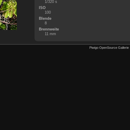
1/320 s
ISO
100
Blende
8
Brennweite
11 mm
Piwigo OpenSource Gallerie