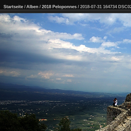
Startseite
/
Alben
/
2018 Peloponnes
/
2018-07-31 164734 DSC