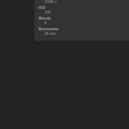
1/640 s
ISO
100
Blende
8
Brennweite
28 mm