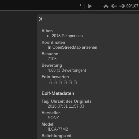
89/107
Alben
2018 Peloponnes
Koordinaten
©
OpenStreetMap
In OpenStreetMap ansehen
+
Besuche
7105
-
Bewertung
4.68
(3 Bewertungen)
Foto bewerten
Exif-Metadaten
Tag/ Uhrzeit des Originals
2018:07:31 11:57:03
Hersteller
SONY
Modell
ILCA-77M2
Belichtungszeit