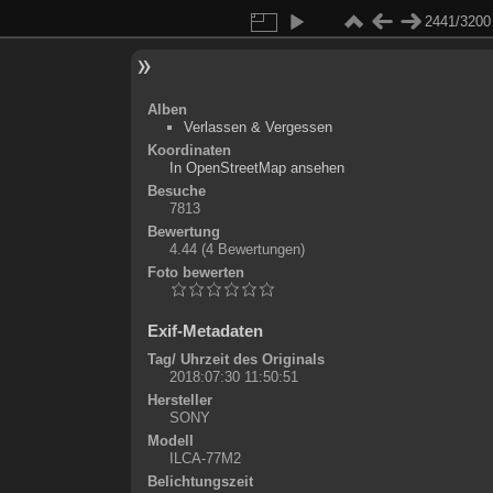
2441/3200
Alben
Verlassen & Vergessen
Koordinaten
©
OpenStreetMap
In OpenStreetMap ansehen
+
Besuche
7813
-
Bewertung
4.44
(4 Bewertungen)
Foto bewerten
Exif-Metadaten
Tag/ Uhrzeit des Originals
2018:07:30 11:50:51
Hersteller
SONY
Modell
ILCA-77M2
Belichtungszeit