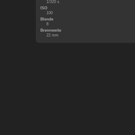
1/320 s
ISO
100
Blende
8
Brennweite
22 mm