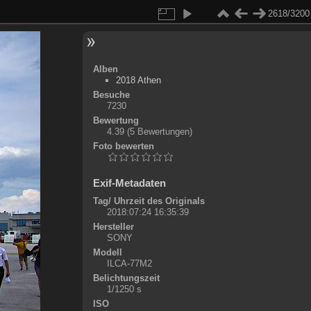
2618/3200
Alben
2018 Athen
Besuche
7230
Bewertung
4.39
(5 Bewertungen)
Foto bewerten
Exif-Metadaten
Tag/ Uhrzeit des Originals
2018:07:24 16:35:39
Hersteller
SONY
Modell
ILCA-77M2
Belichtungszeit
1/1250 s
ISO