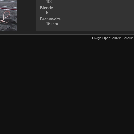
100
Blende
5
Brennweite
16 mm
Piwigo OpenSource Gallerie