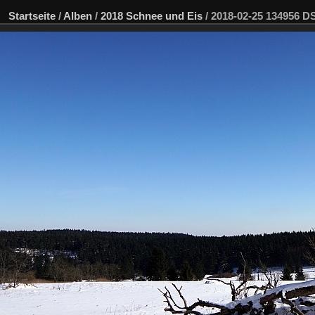
Startseite
/
Alben
/
2018 Schnee und Eis
/
2018-02-25 134956 