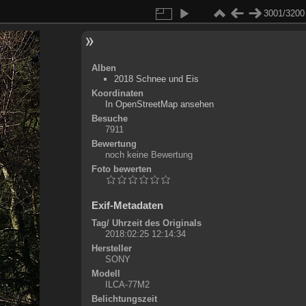
3001/3200
Alben
2018 Schnee und Eis
Koordinaten
©
OpenStreetMap
In OpenStreetMap ansehen
+
Besuche
7911
-
Bewertung
noch keine Bewertung
Foto bewerten
Exif-Metadaten
Tag/ Uhrzeit des Originals
2018:02:25 12:14:34
Hersteller
SONY
Modell
ILCA-77M2
Belichtungszeit