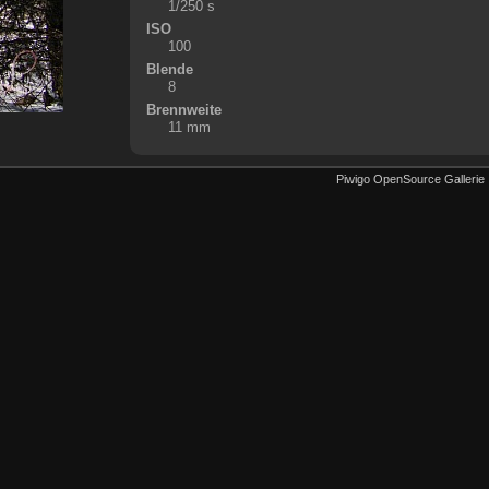
1/250 s
ISO
100
Blende
8
Brennweite
11 mm
Piwigo OpenSource Gallerie