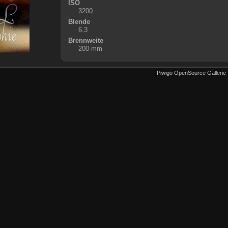
ISO
3200
Blende
6.3
Brennweite
200 mm
Piwigo OpenSource Gallerie