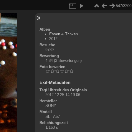
547/3200
Alben
Essen & Trinken
2012 --------
Besuche
9789
Bewertung
4.84
(3 Bewertungen)
Foto bewerten
Exif-Metadaten
Tag/ Uhrzeit des Originals
2012:12:25 14:19:06
Hersteller
SONY
Modell
SLT-A57
Belichtungszeit
1/160 s