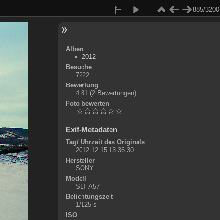
885/3200
Alben
2012 --------
Besuche
7222
Bewertung
4.81
(2 Bewertungen)
Foto bewerten
Exif-Metadaten
Tag/ Uhrzeit des Originals
2012:12:15 13:36:30
Hersteller
SONY
Modell
SLT-A57
Belichtungszeit
1/125 s
ISO