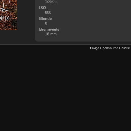
1/250 s
ISO
800
Blende
8
Brennweite
18 mm
Piwigo OpenSource Gallerie