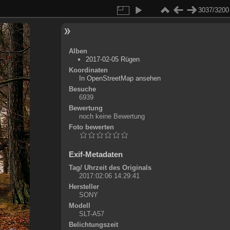
3037/3200
Alben
2017-02-05 Rügen
Koordinaten
©
OpenStreetMap
In OpenStreetMap ansehen
+
Besuche
6939
-
Bewertung
noch keine Bewertung
Foto bewerten
Exif-Metadaten
Tag/ Uhrzeit des Originals
2017:02:06 14:29:41
Hersteller
SONY
Modell
SLT-A57
Belichtungszeit