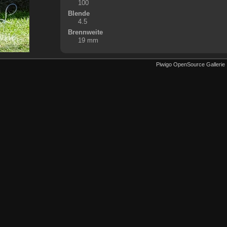
100
Blende
4.5
Brennweite
19 mm
Piwigo OpenSource Gallerie