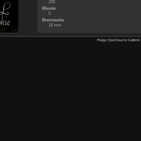
200
Blende
5
Brennweite
18 mm
Piwigo OpenSource Gallerie