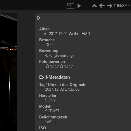
1164/3200
Alben
2017-12-02 Weihn. HMD
Besuche
7377
Bewertung
4.76
(Bewertung)
Foto bewerten
Exif-Metadaten
Tag/ Uhrzeit des Originals
2017:12:02 17:12:06
Hersteller
SONY
Modell
SLT-A57
Belichtungszeit
1/60 s
ISO