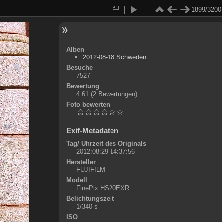
1899/3200
Alben
2012-08-18 Schweden
Besuche
7527
Bewertung
4.61
(2 Bewertungen)
Foto bewerten
Exif-Metadaten
Tag/ Uhrzeit des Originals
2012:08:29 14:37:56
Hersteller
FUJIFILM
Modell
FinePix HS20EXR
Belichtungszeit
1/340 s
ISO