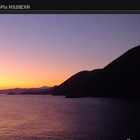
nePix HS20EXR