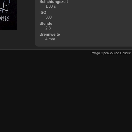
Belichtungszeit
1/30 s
ISO
500
Blende
2.8
Brennweite
4 mm
Piwigo OpenSource Gallerie