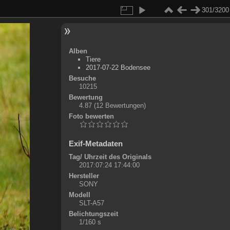
301/3200
Alben
Tiere
2017-07-22 Bodensee
Besuche
10215
Bewertung
4.87
(12 Bewertungen)
Foto bewerten
Exif-Metadaten
Tag/ Uhrzeit des Originals
2017:07:24 17:44:00
Hersteller
SONY
Modell
SLT-A57
Belichtungszeit
1/160 s