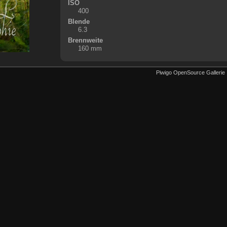
ISO
400
Blende
6.3
Brennweite
160 mm
Piwigo OpenSource Gallerie