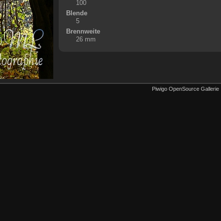
100
Blende
5
Brennweite
26 mm
Piwigo OpenSource Gallerie