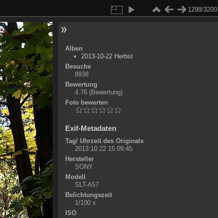
1298/3200
Alben
2013-10-22 Herbst
Besuche
8938
Bewertung
4.76
(Bewertung)
Foto bewerten
Exif-Metadaten
Tag/ Uhrzeit des Originals
2013:10:22 15:09:45
Hersteller
SONY
Modell
SLT-A57
Belichtungszeit
1/100 s
ISO