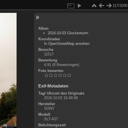
117/3200
Alben
2016-10-03 Glockenturm
Koordinaten
©
OpenStreetMap
In OpenStreetMap ansehen
+
Besuche
11517
-
Bewertung
4.91
(8 Bewertungen)
Foto bewerten
Exif-Metadaten
Tag/ Uhrzeit des Originals
2016:10:03 10:49:58
Hersteller
SONY
Modell
SLT-A57
Belichtungszeit