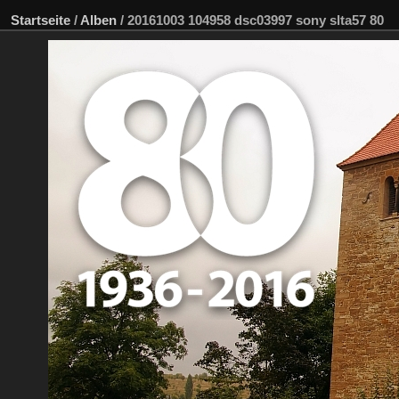
Startseite
/
Alben
/
20161003 104958 dsc03997 sony slta57 80