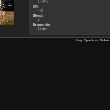
1/640 s
ISO
400
Blende
8
Brennweite
18 mm
Piwigo OpenSource Gallerie