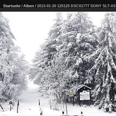
Startseite
/
Alben
/
2013-01-20 125125 DSC01777 SONY SLT-A5