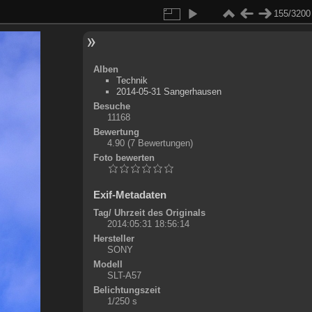
155/3200
Alben
Technik
2014-05-31 Sangerhausen
Besuche
11168
Bewertung
4.90
(7 Bewertungen)
Foto bewerten
Exif-Metadaten
Tag/ Uhrzeit des Originals
2014:05:31 18:56:14
Hersteller
SONY
Modell
SLT-A57
Belichtungszeit
1/250 s