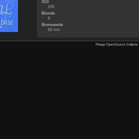
ISO
100
Blende
9
Brennweite
60 mm
Piwigo OpenSource Gallerie