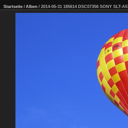
Startseite
/
Alben
/
2014-05-31 185614 DSC07356 SONY SLT-A5