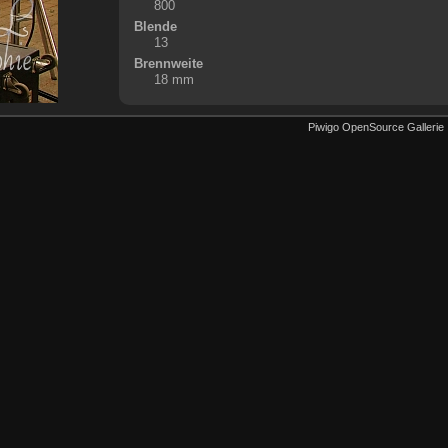
800
Blende
13
Brennweite
18 mm
Piwigo OpenSource Gallerie