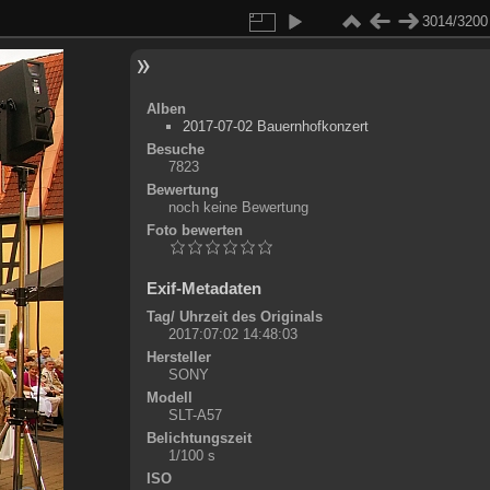
3014/3200
Alben
2017-07-02 Bauernhofkonzert
Besuche
7823
Bewertung
noch keine Bewertung
Foto bewerten
Exif-Metadaten
Tag/ Uhrzeit des Originals
2017:07:02 14:48:03
Hersteller
SONY
Modell
SLT-A57
Belichtungszeit
1/100 s
ISO