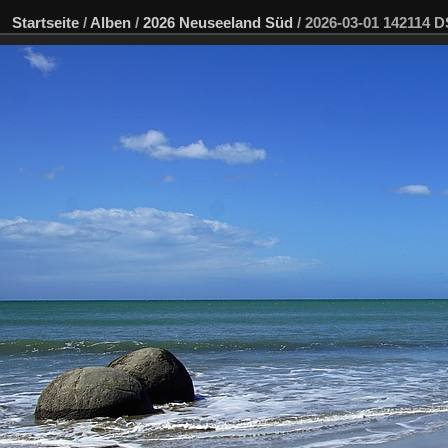
Startseite
/
Alben
/
2026 Neuseeland Süd
/
2026-03-01 142114