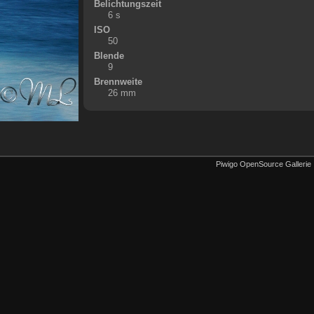
Belichtungszeit
6 s
ISO
50
Blende
9
Brennweite
26 mm
Piwigo OpenSource Gallerie