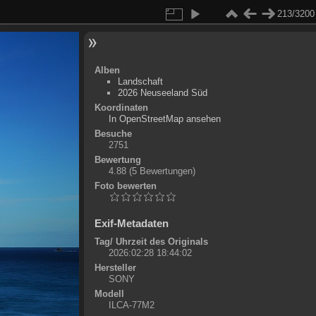
213/3200
Alben
Landschaft
2026 Neuseeland Süd
Koordinaten
©
OpenStreetMap
In OpenStreetMap ansehen
+
Besuche
2751
-
Bewertung
4.88
(5 Bewertungen)
Foto bewerten
Exif-Metadaten
Tag/ Uhrzeit des Originals
2026:02:28 18:44:02
Hersteller
SONY
Modell
ILCA-77M2