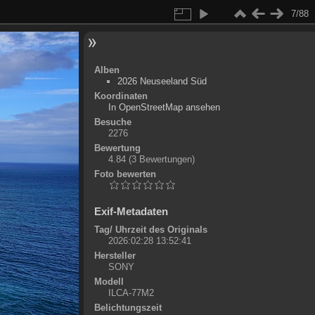
7/88
Alben
2026 Neuseeland Süd
Koordinaten
©
OpenStreetMap
In OpenStreetMap ansehen
+
Besuche
2276
-
Bewertung
4.84
(3 Bewertungen)
Foto bewerten
Exif-Metadaten
Tag/ Uhrzeit des Originals
2026:02:28 13:52:41
Hersteller
SONY
Modell
ILCA-77M2
Belichtungszeit