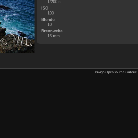
1/200 s
ISO
100
Blende
10
Brennweite
16 mm
Piwigo OpenSource Gallerie