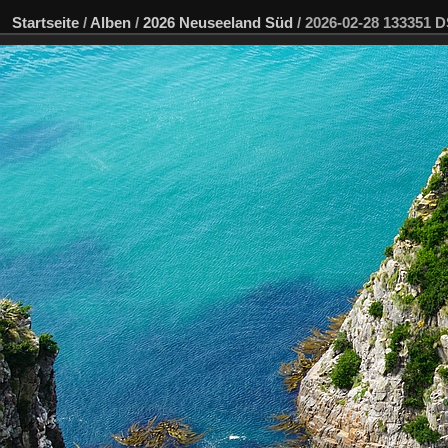
Startseite
/
Alben
/
2026 Neuseeland Süd
/
2026-02-28 133351