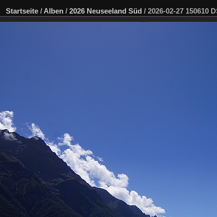
Startseite
/
Alben
/
2026 Neuseeland Süd
/
2026-02-27 150610