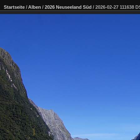
Startseite
/
Alben
/
2026 Neuseeland Süd
/
2026-02-27 111638