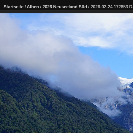
Startseite
/
Alben
/
2026 Neuseeland Süd
/
2026-02-24 172853