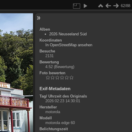
62/88
Alben
2026 Neuseeland Süd
Koordinaten
©
OpenStreetMap
In OpenStreetMap ansehen
+
Besuche
2131
-
Bewertung
4.52
(Bewertung)
Foto bewerten
Exif-Metadaten
Tag/ Uhrzeit des Originals
2026:02:23 14:30:01
Hersteller
motorola
Modell
motorola edge 60
Belichtungszeit