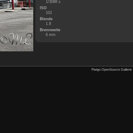
1/3088 s
ISO
102
Blende
1.8
Brennweite
6 mm
Piwigo OpenSource Gallerie