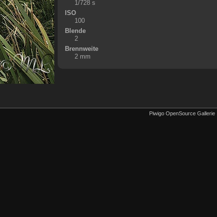
1/728 s
ISO
100
Blende
2
Brennweite
2 mm
Piwigo OpenSource Gallerie