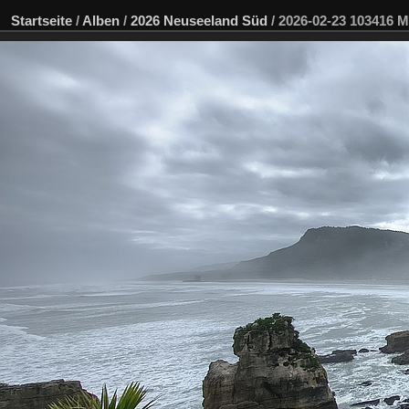
Startseite
/
Alben
/
2026 Neuseeland Süd
/
2026-02-23 103416 M