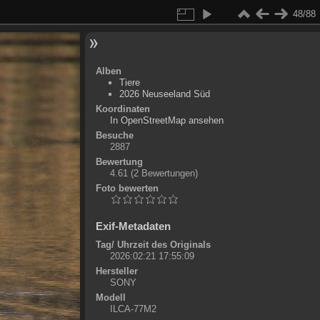
48/88
Alben
Tiere
2026 Neuseeland Süd
Koordinaten
©
OpenStreetMap
In OpenStreetMap ansehen
+
Besuche
2887
-
Bewertung
4.61
(2 Bewertungen)
Foto bewerten
Exif-Metadaten
Tag/ Uhrzeit des Originals
2026:02:21 17:55:09
Hersteller
SONY
Modell
ILCA-77M2