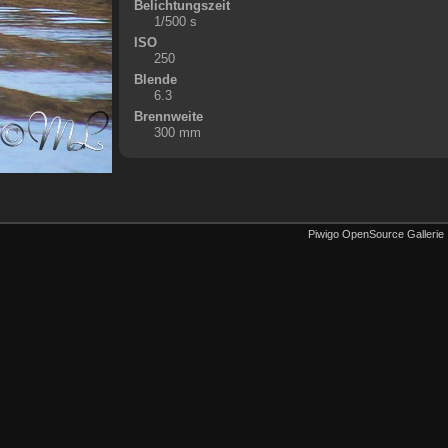
Belichtungszeit
1/500 s
ISO
250
Blende
6.3
Brennweite
300 mm
Piwigo OpenSource Gallerie